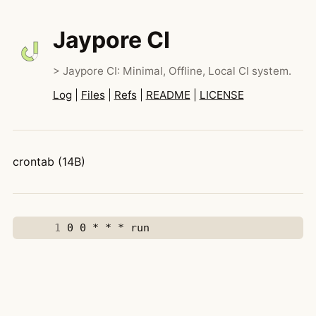
Jaypore CI
> Jaypore CI: Minimal, Offline, Local CI system.
Log
|
Files
|
Refs
|
README
|
LICENSE
crontab (14B)
      1